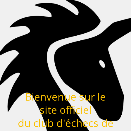
Bienvenue sur le
site officiel
du club d'échecs de